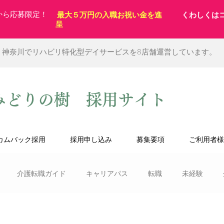
から応募限定！
最大５万円の入職お祝い金を進
くわしくは
呈
、神奈川でリハビリ特化型デイサービスを8店舗運営しています。
みどりの樹 採用サイト
カムバック採用
採用申し込み
募集要項
ご利用者様
介護転職ガイド
キャリアパス
転職
未経験
作業療法士