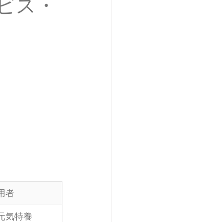
ビス・
用者
元気特養