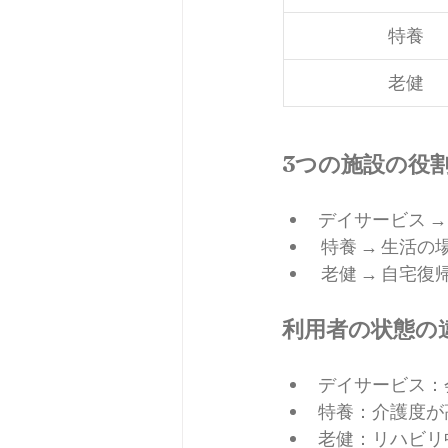
特養
老健
3つの施設の役
デイサービス →
 特養 → 生活
 老健 → 自宅
利用者の状態の
デイサービス：
特養：介護度が
老健：リハビリ