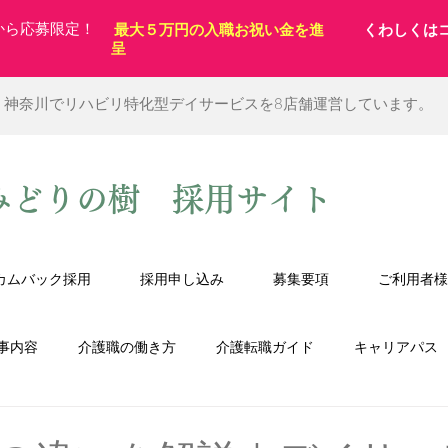
から応募限定！
最大５万円の入職お祝い金を進
くわしくは
呈
、神奈川でリハビリ特化型デイサービスを8店舗運営しています。
みどりの樹 採用サイト
カムバック採用
採用申し込み
募集要項
ご利用者様
事内容
介護職の働き方
介護転職ガイド
キャリアパス
士
デイサービス
職種紹介
看護師
作業療法士