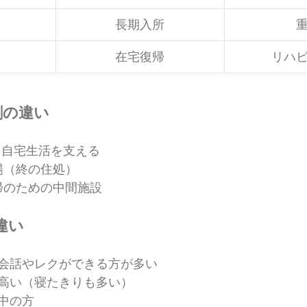
長期入所
在宅復帰
リハ
割の違い
 自宅生活を支える
の場（終の住処）
復帰のための中間施設
違い
会話やレクができる方が多い
高い（寝たきりも多い）
中の方