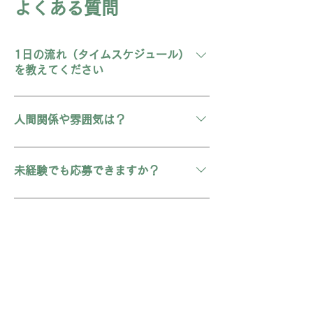
よくある質問
1日の流れ（タイムスケジュール）
を教えてください
出勤→送迎→健康チェック→入浴/リハ
ビリ/物理療法→昼食→リハビリ/レク
人間関係や雰囲気は？
→記録→送迎→終業、という流れが一
般的です。職種別の1日の動きは面
デイサービスはチームで回す仕事のた
接・見学で具体的にご案内します。
め、報連相と協力体制を大切にしてい
未経験でも応募できますか？
ます。雰囲気は言葉だけでは伝わりに
くいので、可能であれば見学で実際の
はい、未経験からスタートされた方も
様子をご確認ください。
多く活躍しています。 入職後は
ブランクがあっても大丈夫ですか？
OJT（現場での指導）で、基本業務・
記録・送迎同乗などを段階的に覚えて
はい、大丈夫です。 ブランクのある方
いただきます。
向けに、現場復帰しやすいよう業務手
送迎業務について詳しく教えてくだ
順の確認などを設けています。不安な
さい。
点があれば面接時に遠慮なくご相談く