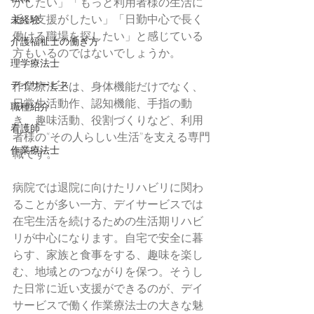
かしたい」「もっと利用者様の生活に
近い支援がしたい」「日勤中心で長く
未経験
働ける職場を探したい」と感じている
介護福祉士の働き方
方もいるのではないでしょうか。
理学療法士
デイサービス
作業療法士は、身体機能だけでなく、
日常生活動作、認知機能、手指の動
職種紹介
き、趣味活動、役割づくりなど、利用
看護師
者様の“その人らしい生活”を支える専門
作業療法士
職です。
病院では退院に向けたリハビリに関わ
ることが多い一方、デイサービスでは
在宅生活を続けるための生活期リハビ
リが中心になります。自宅で安全に暮
らす、家族と食事をする、趣味を楽し
む、地域とのつながりを保つ。そうし
た日常に近い支援ができるのが、デイ
サービスで働く作業療法士の大きな魅