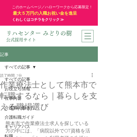
このホームページ／ハローワークから応募限定！
最大５万円の入職お祝い金を進呈
くわしくはコチラをクリック ≫
リハセンター みどりの樹
公式採用サイト
記事
すべての記事
読了時間: 7分
すべての記事
作業療法士として熊本市で
お役立ち情報
転職するなら｜暮らしを支
仕事内容
える職場選び
介護職の働き方
介護転職ガイド
熊本市で作業療法士求人を探している
キャリアパス
方の中には、「病院以外でOT資格を活
転職